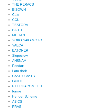
THE RERACS
BISOWN
Cale
CCU
TEATORA
BAUTH
MITTAN
YOKO SAKAMOTO
YAECA
BATONER
Slopeslow
ANSNAM
Fendart
I am dork
CASEY CASEY
GUIDI
F.LLI.GIACOMETTI
forme
Hender Scheme
ASICS
PRAS