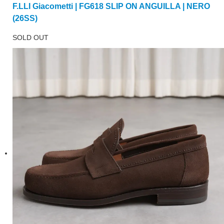
F.LLI Giacometti | FG618 SLIP ON ANGUILLA | NERO
(26SS)
SOLD OUT