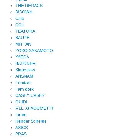
THE RERACS
BISOWN
Cale
CCU
TEATORA
BAUTH
MITTAN
YOKO SAKAMOTO
YAECA
BATONER
Slopeslow
ANSNAM
Fendart
I am dork
CASEY CASEY
GUIDI
F.LLI.GIACOMETTI
forme
Hender Scheme
ASICS
PRAS