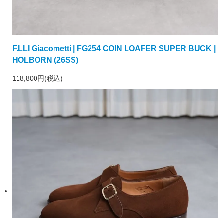
F.LLI Giacometti | FG254 COIN LOAFER SUPER BUCK |
HOLBORN (26SS)
118,800円(税込)