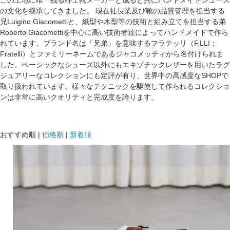
この土地に唯一残る紳士靴メーカーと成ると共にハンドメイドシューズ
の文化を継承してきました。 現在社長業及び靴の品質管理を担当する
兄Luigino Giacomettiと、紙型や木型等の技術と組み立てを担当する弟
Roberto Giacomettiを中心に高い技術者達によってハンドメイドで作ら
れています。ブランド名は「兄弟」を意味するフラテッリ（F.LLI；
Fratelli）とファミリーネームであるジャコメッティから名付けられま
した。ベーシックなシューズ以外にもエキゾチックレザーを用いたラグ
ジュアリーなコレクションにも定評が有り、世界中の高感度なSHOPで
取り扱われています。様々なテクニックを駆使して作られるコレクショ
ンは非常に高いクオリティと完成度を誇ります。
おすすめ順
|
価格順
|
新着順