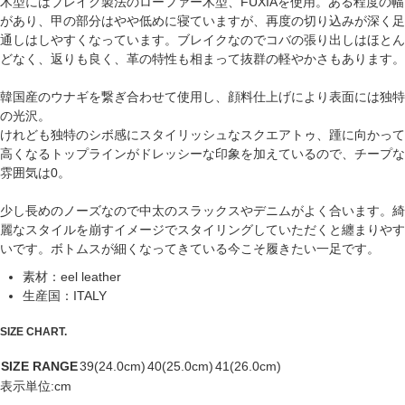
木型にはブレイク製法のローファー木型、FUXIAを使用。ある程度の幅
があり、甲の部分はやや低めに寝ていますが、再度の切り込みが深く足
通しはしやすくなっています。ブレイクなのでコバの張り出しはほとん
どなく、返りも良く、革の特性も相まって抜群の軽やかさもあります。
韓国産のウナギを繋ぎ合わせて使用し、顔料仕上げにより表面には独特
の光沢。
けれども独特のシボ感にスタイリッシュなスクエアトゥ、踵に向かって
高くなるトップラインがドレッシーな印象を加えているので、チープな
雰囲気は0。
少し長めのノーズなので中太のスラックスやデニムがよく合います。綺
麗なスタイルを崩すイメージでスタイリングしていただくと纏まりやす
いです。ボトムスが細くなってきている今こそ履きたい一足です。
素材
：eel leather
生産国
：ITALY
SIZE CHART.
SIZE RANGE
39(24.0cm)
40(25.0cm)
41(26.0cm)
表示単位:cm