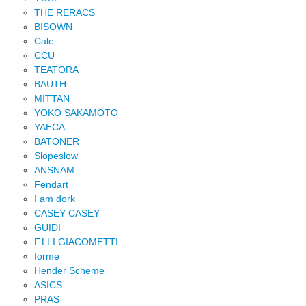
THE RERACS
BISOWN
Cale
CCU
TEATORA
BAUTH
MITTAN
YOKO SAKAMOTO
YAECA
BATONER
Slopeslow
ANSNAM
Fendart
I am dork
CASEY CASEY
GUIDI
F.LLI.GIACOMETTI
forme
Hender Scheme
ASICS
PRAS