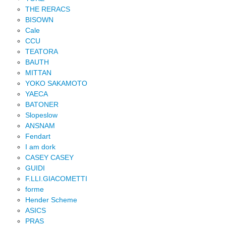
THE RERACS
BISOWN
Cale
CCU
TEATORA
BAUTH
MITTAN
YOKO SAKAMOTO
YAECA
BATONER
Slopeslow
ANSNAM
Fendart
I am dork
CASEY CASEY
GUIDI
F.LLI.GIACOMETTI
forme
Hender Scheme
ASICS
PRAS