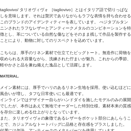
tagliovivo/ タリオヴィヴォ ［tagliovivo］とはイタリア語で切りっぱな
しを意味します。それは贅沢でありながらもラフな表情を持ち合わせる
このブランドのアイデンティティーを表しています。 べジタブルタン
ニンされたラフなレザーとアンティークメタルのコンビネーションを特
徴とし、革についている自然な傷などをそのまま残して作品を製作する
ことにより、動物に対してのリスペクトを込めています。
こちらは、厚手のリネン素材で仕立てたビッグトート。無造作に荷物を
収められる大容量ながら、洗練された佇まいが魅力。これからの季節、
軽やかさと品を兼ね備えた逸品として活躍します。
MATERIAL.
メイン素材には、厚手でハリのあるリネン生地を採用。使い込むほどに
風合いが増し、タフな日常使いにも最適です。
インラインではデザイナー自らがハンドダイを施したモデルのみの展開
でしたが、本作はあえて無地でオーダーした特別仕様。素材本来の質感
を存分に楽しめる仕上がりとなっています。
また、タリオヴィヴォの象徴であるレザーをポケット部分にあしらうこ
とで、カジュアルなトートバッグに品格と存在感をプラスしました。
付属には勿論、アンティークのメタルパーツを使用しています。