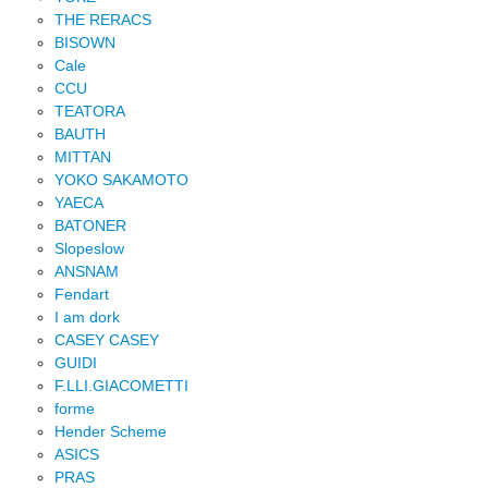
THE RERACS
BISOWN
Cale
CCU
TEATORA
BAUTH
MITTAN
YOKO SAKAMOTO
YAECA
BATONER
Slopeslow
ANSNAM
Fendart
I am dork
CASEY CASEY
GUIDI
F.LLI.GIACOMETTI
forme
Hender Scheme
ASICS
PRAS