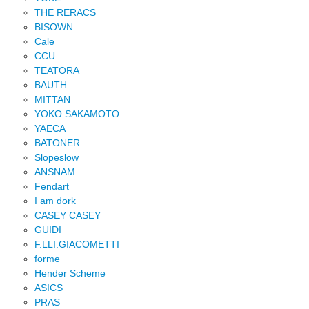
THE RERACS
BISOWN
Cale
CCU
TEATORA
BAUTH
MITTAN
YOKO SAKAMOTO
YAECA
BATONER
Slopeslow
ANSNAM
Fendart
I am dork
CASEY CASEY
GUIDI
F.LLI.GIACOMETTI
forme
Hender Scheme
ASICS
PRAS