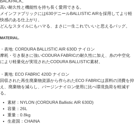
BACKPACK。
高い耐久性と機能性を持ち長く愛用できる。
メインファブリックには630デニールBALLISTIC AIRを採用してより軽
快感のある仕上がり。
どんなスタイルにもハマる、まさに一生これでいいと思えるバッグ。
MATERIAL.
・表地: CORDURA BALLISTIC AIR 630D ナイロン
摩耗・引き裂きに強いCODURA FABRICの耐久性に加え、糸の中空化
により軽量化が実現されたCODURA BALLISTIC素材。
・裏地: ECO FABRIC 420D ナイロン
回収された再生廃棄物資源から作られたECO FABRICは原料の消費を抑
え、廃棄物を減らし、バージンナイロン使用に比べ環境負荷を軽減す
る。
素材
：NYLON (CORDURA Ballistic AIR 630D)
容量
：26L
重量
：0.8kg
生産国
：CHAINA