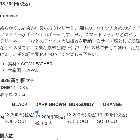
13,200円(税込)
ITEM INFO.
柔らかく肌馴染みの良いカウレザーと、開閉のしやすい大きめのジップ
ファスナーがポイントのポーチです。PC、スマートフォンなどのバッ
テリーやコードなどのデバイス周辺機器を収納するサイズ感として最適
なサイズMです。丈夫な素材と使いやすいサイズ感で長くご愛用いただ
けます。革の経年変化も合わせてお楽しみ下さい。
素材
：COW LEATHER
生産国
：JAPAN
SIZE
高さ
幅
マチ
ONE
14
23
5
表示単位：cm
BLACK
DARK BROWN
BURGUNDY
ORANGE
13,200円(税込)
13,200円(税込)
13,200円(税込)
13,200円(税込)
M
SOLD OUT
SOLD OUT
SOLD OUT
残り１点！
購入数