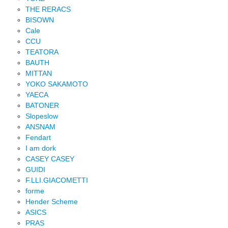
THE RERACS
BISOWN
Cale
CCU
TEATORA
BAUTH
MITTAN
YOKO SAKAMOTO
YAECA
BATONER
Slopeslow
ANSNAM
Fendart
I am dork
CASEY CASEY
GUIDI
F.LLI.GIACOMETTI
forme
Hender Scheme
ASICS
PRAS